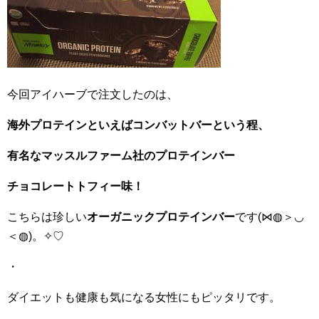
今回アイハーブで注文したのは、
海外プロテインといえばコンバットバーという
程、
有名な
マッスルファーム社のプロテインバー
チョコレートトフィー味！
こちらは珍しい
オーガニックプロテインバー
です(⋈◍＞◡
＜◍)。✧♡
・
ダイエットも健康も気になる女性にもピッタリです。