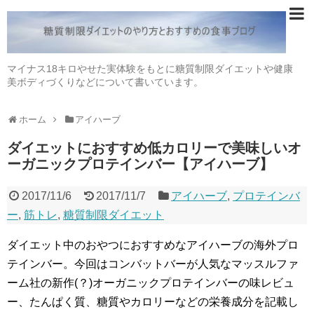
マイナス18キロやせた実体験をもとに糖質制限ダイエットや健康
美ボディづくりなどについて書いています。
ホーム
アイハーブ
ダイエットにおすすめ低カロリーで美味しいオ
ーガニックプロテインバー【アイハーブ】
2017/11/6
2017/11/7
アイハーブ
,
プロテインバ
ー
,
筋トレ
,
糖質制限ダイエット
ダイエット中のおやつにおすすめなアイハーブの海外プロ
テインバー。今回はコンバットバーが人気なマッスルファ
ーム社の新作(？)オーガニックプロテインバーの味レビュ
ー、たんぱく質、糖質やカロリーなどの栄養成分を記載し