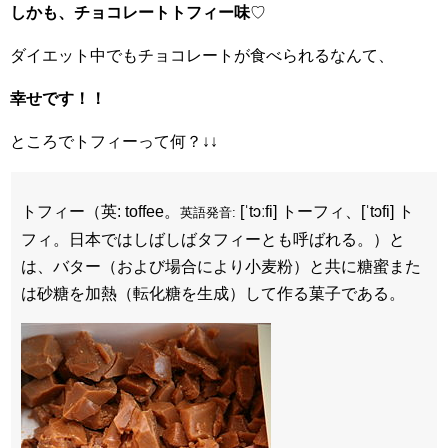
しかも、チョコレートトフィー味
♡
ダイエット中でもチョコレートが食べられるなんて、
幸せです！！
ところでトフィーって何？↓↓
トフィー（英:
toffee
。
[ˈtɔːfi]
トーフィ、
[ˈtɔfi]
ト
英語発音:
フィ。日本ではしばしばタフィーとも呼ばれる。）と
は、バター（および場合により小麦粉）と共に糖蜜また
は砂糖を加熱（転化糖を生成）して作る菓子である。