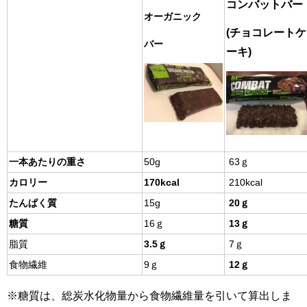
コンバット
バー
オーガニック
(チョコレートケ
バー
ーキ)
一本あたりの重さ
50g
63ｇ
カロリー
170kcal
210kcal
たんぱく質
15g
20ｇ
糖質
16ｇ
13ｇ
脂質
3.5ｇ
7ｇ
食物繊維
9ｇ
12ｇ
※糖質は、総炭水化物量から食物繊維量を引いて算出しま