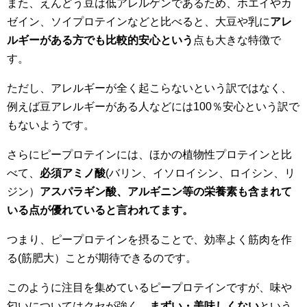
また、えんどう豆は低アレルゲンであるため、ホエイやカ
ゼイン、ソイプロテインなどと比べると、大豆や乳に
アレ
ルギーがある方でも比較的安心という
点も大きな特徴で
す。
ただし、アレルギーが全く起こらないという訳ではなく、
例えば豆アレルギーがある人などには100％安心という訳で
もないようです。
さらにピープロテインには、ほかの植物性プロテインと比
べて、
必須アミノ酸
(バリン、イソロイシン、ロイシン、リ
ジン）
アスパラギン酸、アルギニン等の栄養素も含まれて
いる点が優れていると言われてます。
つまり、ピープロテインを摂ることで、効率よく筋肉を作
る(筋肥大）ことが期待できるのです。
このように注目を集めているピープロテインですが、味や
匂いについてはクセが強く、
まずい・美味しくない
という