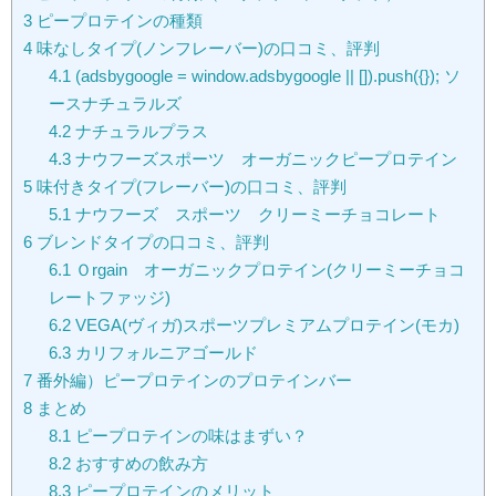
3
ピープロテインの種類
4
味なしタイプ(ノンフレーバー)の口コミ、評判
4.1
(adsbygoogle = window.adsbygoogle || []).push({}); ソ
ースナチュラルズ
4.2
ナチュラルプラス
4.3
ナウフーズスポーツ オーガニックピープロテイン
5
味付きタイプ(フレーバー)の口コミ、評判
5.1
ナウフーズ スポーツ クリーミーチョコレート
6
ブレンドタイプの口コミ、評判
6.1
Ｏrgain オーガニックプロテイン(クリーミーチョコ
レートファッジ)
6.2
VEGA(ヴィガ)スポーツプレミアムプロテイン(モカ)
6.3
カリフォルニアゴールド
7
番外編）ピープロテインのプロテインバー
8
まとめ
8.1
ピープロテインの味はまずい？
8.2
おすすめの飲み方
8.3
ピープロテインのメリット