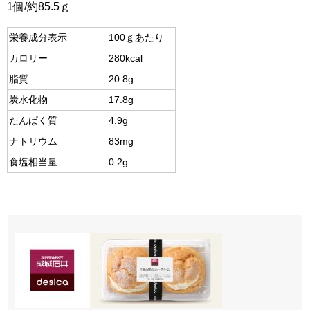
1個/約85.5ｇ
栄養成分表示
100ｇあたり
カロリー
280kcal
脂質
20.8g
炭水化物
17.8g
たんぱく質
4.9g
ナトリウム
83mg
食塩相当量
0.2g