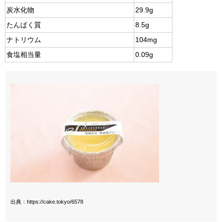
炭水化物
29.9g
たんぱく質
8.5g
ナトリウム
104mg
食塩相当量
0.09g
出典：https://cake.tokyo/6578