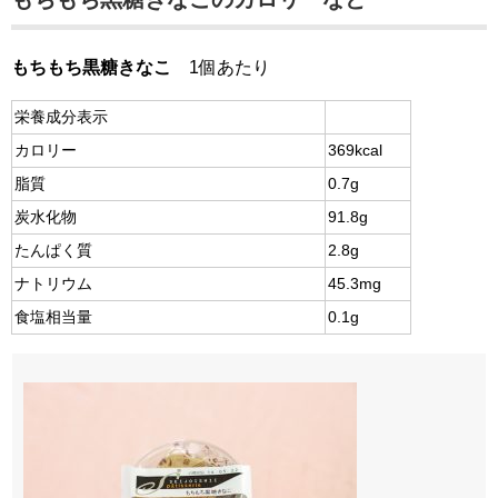
もちもち黒糖きなこ
1個あたり
栄養成分表示
カロリー
369kcal
脂質
0.7g
炭水化物
91.8g
たんぱく質
2.8g
ナトリウム
45.3mg
食塩相当量
0.1g