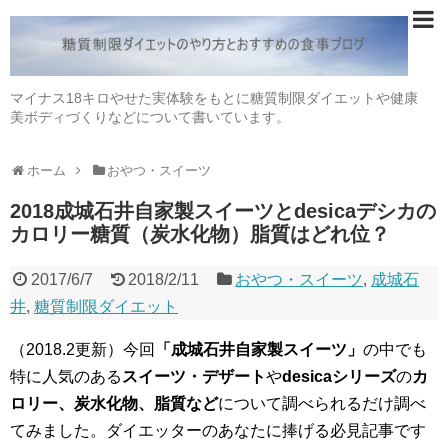
マイナス18キロやせた実体験をもとに糖質制限ダイエットや健康
美ボディづくりなどについて書いています。
ホーム
おやつ・スイーツ
2018成城石井自家製スイーツとdesicaデシカの
カロリー糖質（炭水化物）脂質はどれ位？
2017/6/7
2018/2/11
おやつ・スイーツ
,
成城石
井
,
糖質制限ダイエット
（2018.2更新）今回
「成城石井自家製スイーツ」
の中でも
特に人気のある
スイーツ・デザート
や
desicaシリーズ
の
カ
ロリー、炭水化物、脂質など
について調べられるだけ調べ
てみました。ダイエッターのあなたに捧げる必見記事です