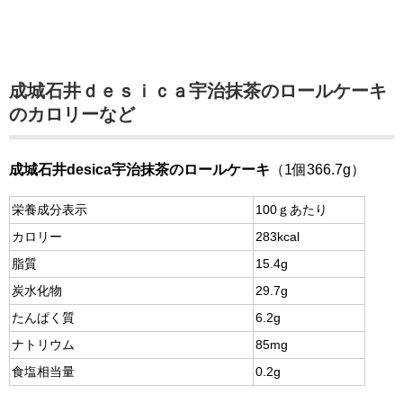
成城石井ｄｅｓｉｃａ宇治抹茶のロールケーキ
のカロリーなど
成城石井desica宇治抹茶のロールケーキ
（1個366.7g）
栄養成分表示
100ｇあたり
カロリー
283kcal
脂質
15.4g
炭水化物
29.7g
たんぱく質
6.2g
ナトリウム
85mg
食塩相当量
0.2g