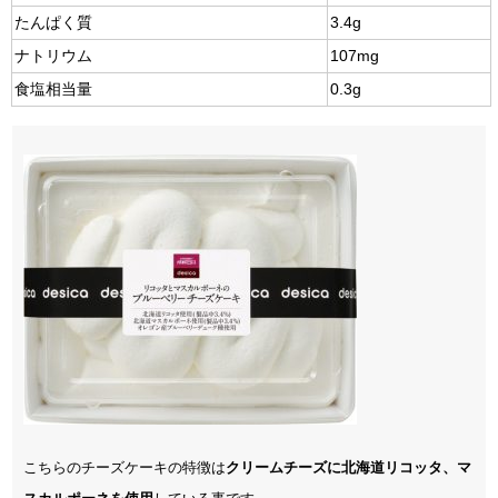
たんぱく質
3.4g
ナトリウム
107mg
食塩相当量
0.3g
こちらのチーズケーキの特徴は
クリームチーズに北海道リコッタ、マ