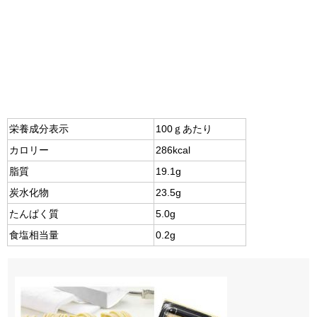
栄養成分表示
100ｇあたり
カロリー
286kcal
脂質
19.1g
炭水化物
23.5g
たんぱく質
5.0g
食塩相当量
0.2g