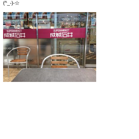
(^_-)-☆