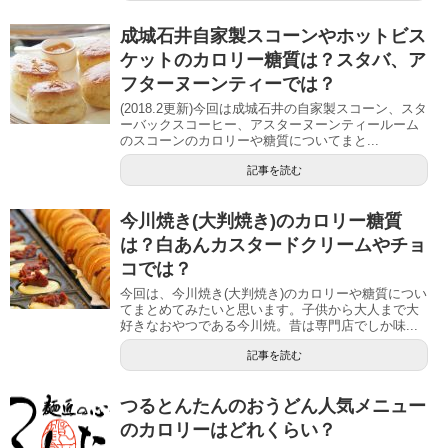
成城石井自家製スコーンやホットビス
ケットのカロリー糖質は？スタバ、ア
フターヌーンティーでは？
(2018.2更新)今回は成城石井の自家製スコーン、スタ
ーバックスコーヒー、アスターヌーンティールーム
のスコーンのカロリーや糖質についてまと...
記事を読む
今川焼き(大判焼き)のカロリー糖質
は？白あんカスタードクリームやチョ
コでは？
今回は、今川焼き(大判焼き)のカロリーや糖質につい
てまとめてみたいと思います。子供から大人まで大
好きなおやつである今川焼。昔は専門店でしか味...
記事を読む
つるとんたんのおうどん人気メニュー
のカロリーはどれくらい？