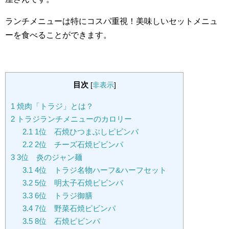
ランチメニューは特にコスパ重視！美味しいセットメニュ
ーを食べることができます。
目次
[
非表示
]
1
焼肉「トラジ」とは？
2
トラジランチメニューのカロリー
2.1
1位 石焼ひつまぶしピビンパ
2.2
2位 チーズ石焼ピビンパ
3
3位 炎のジャン麺
3.1
4位 トラジ名物ハーフ&ハーフセット
3.2
5位 明太子石焼ピビンパ
3.3
6位 トラジ御膳
3.4
7位 野菜石焼ピビンパ
3.5
8位 石焼ピビンパ