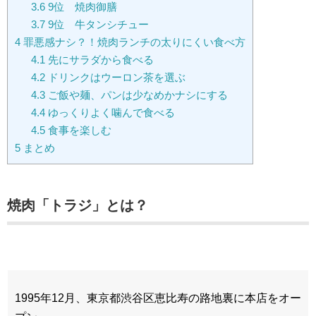
3.6
9位 焼肉御膳
3.7
9位 牛タンシチュー
4
罪悪感ナシ？！焼肉ランチの太りにくい食べ方
4.1
先にサラダから食べる
4.2
ドリンクはウーロン茶を選ぶ
4.3
ご飯や麺、パンは少なめかナシにする
4.4
ゆっくりよく噛んで食べる
4.5
食事を楽しむ
5
まとめ
焼肉「トラジ」とは？
1995年12月、東京都渋谷区恵比寿の路地裏に本店をオー