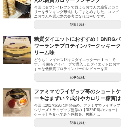
んの糖質カロリーランキング
今回はセブンイレブンで買えるおでんの糖質とカロ
リーをランキング形式にしてまとめました。コンビ
ニおでんを選ぶ際の参考になれば幸いです。
記事を読む
糖質ダイエットにおすすめ！BNRGパ
ワーランチプロテインバークッキーク
リーム味
どうも！マイナス18キロダイエッターｍｉｍｉで
す。 今回もアイハーブで購入したダイエットにおす
すめな低糖質プロテインバーのレビューを書...
記事を読む
ファミマでライザップ苺のショートケ
ーキはまずい？成分やカロリー糖質は
今回は2017/3/28に新発売の、ファミマでライザップ
シリーズ！ライザップ監修の【RIZAP苺のショート
ケーキ】を食べてみた感想を、独断と...
記事を読む