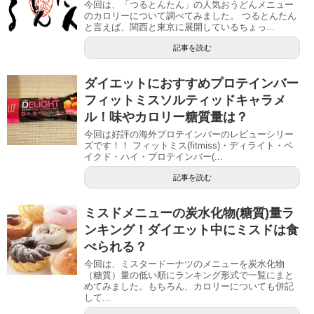
今回は、「つるとんたん」の人気おうどんメニュー
のカロリーについて調べてみました。 つるとんたん
と言えば、関西と東京に展開しているちょっ...
記事を読む
ダイエットにおすすめプロテインバー
フィットミスソルティッドキャラメ
ル！味やカロリー糖質量は？
今回は好評の海外プロテインバーのレビューシリー
ズです！！ フィットミス(fitmiss)・ディライト・ベ
イクド・ハイ・プロテインバー(...
記事を読む
ミスドメニューの炭水化物(糖質)量ラ
ンキング！ダイエット中にミスドは食
べられる？
今回は、ミスタードーナツのメニューを炭水化物
（糖質）量の低い順にランキング形式で一覧にまと
めてみました。もちろん、カロリーについても併記
して...