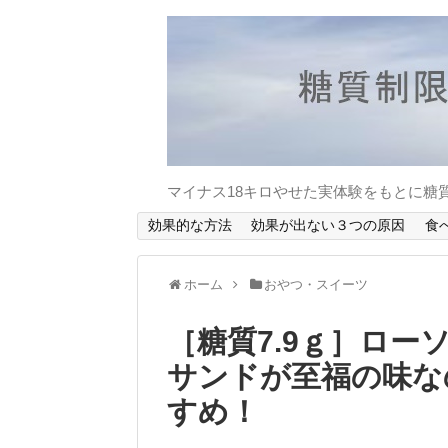
マイナス18キロやせた実体験をもとに糖
効果的な方法
効果が出ない３つの原因
食
ホーム
おやつ・スイーツ
［糖質7.9ｇ］ロ
サンドが至福の味な
すめ！