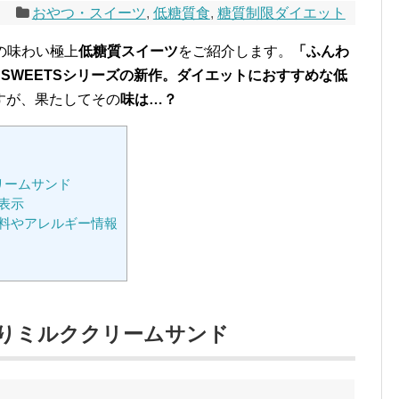
9
おやつ・スイーツ
,
低糖質食
,
糖質制限ダイエット
福の味わい極上
低糖質スイーツ
をご紹介します。
「ふんわ
é SWEETSシリーズの新作。ダイエットにおすすめな低
すが、果たしてその
味は…？
クリームサンド
表示
料やアレルギー情報
ふんわりミルククリームサンド