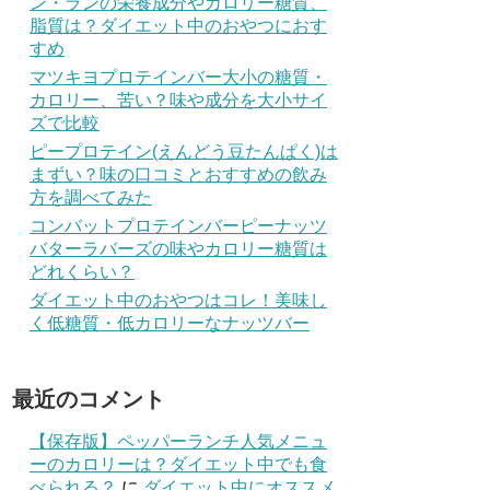
ン・ランの栄養成分やカロリー糖質、
脂質は？ダイエット中のおやつにおす
すめ
マツキヨプロテインバー大小の糖質・
カロリー、苦い？味や成分を大小サイ
ズで比較
ピープロテイン(えんどう豆たんぱく)は
まずい？味の口コミとおすすめの飲み
方を調べてみた
コンバットプロテインバーピーナッツ
バターラバーズの味やカロリー糖質は
どれくらい？
ダイエット中のおやつはコレ！美味し
く低糖質・低カロリーなナッツバー
最近のコメント
【保存版】ペッパーランチ人気メニュ
ーのカロリーは？ダイエット中でも食
べられる？
に
ダイエット中にオススメ