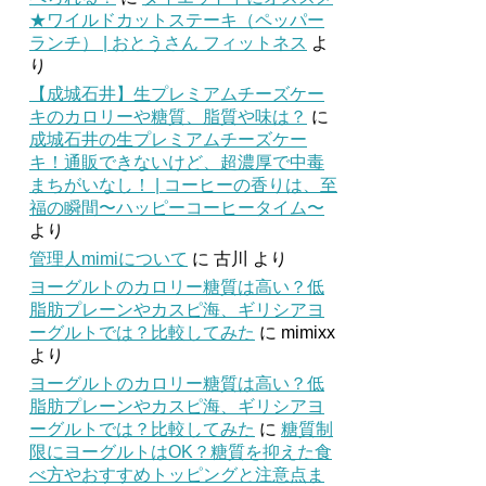
★ワイルドカットステーキ（ペッパー
ランチ） | おとうさん フィットネス
よ
り
【成城石井】生プレミアムチーズケー
キのカロリーや糖質、脂質や味は？
に
成城石井の生プレミアムチーズケー
キ！通販できないけど、超濃厚で中毒
まちがいなし！ | コーヒーの香りは、至
福の瞬間〜ハッピーコーヒータイム〜
より
管理人mimiについて
に
古川
より
ヨーグルトのカロリー糖質は高い？低
脂肪プレーンやカスピ海、ギリシアヨ
ーグルトでは？比較してみた
に
mimixx
より
ヨーグルトのカロリー糖質は高い？低
脂肪プレーンやカスピ海、ギリシアヨ
ーグルトでは？比較してみた
に
糖質制
限にヨーグルトはOK？糖質を抑えた食
べ方やおすすめトッピングと注意点ま