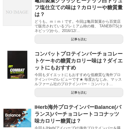
亀田製菓クラックピーナッツ白トリュ
フ塩仕立ての味は？カロリーや糖質量
は？
どうも。ｍｉｍｉです。今回は亀田製菓から百貨店
で販売されているプレミアム柿の種、 TANEBITS(タ
ネビッツ)から、2016/12/...
記事を読む
コンバットプロテインバーチョコレー
トケーキの糖質カロリー味は？ダイエ
ットにもおすすめ
今回もダイエットにもおすすめな低糖質な海外プロ
テインバーのレビューです★ 毎度おなじみ、マッス
ルファーム社のプロテインバー・コンバット...
記事を読む
IHerb海外プロテインバーBalance(バ
ランス)バーチョコレートココナッツ
味カロリー糖質は？
今回もIHerb(アイハーブ)の海外プロテインバーを購