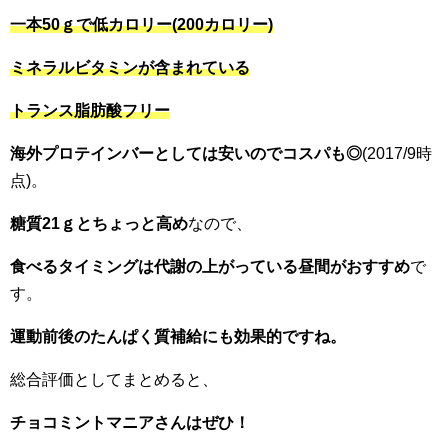
一本50ｇで低カロリー(200カロリー)
ミネラルビタミンが含まれている
トランス脂肪酸フリー
海外プロテインバーとしては安いのでコスパも◎
(2017/9時
点)。
糖質21ｇとちょっと高め
なので、
食べるタイミングは
代謝の上がっている昼間がおすすめ
で
す。
運動前後のたんぱく質補給にも効果的ですね。
総合評価としてまとめると、
チョコミントマニアさんはぜひ！