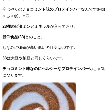
今はやりの
チョコミント味のプロテインバー
なんです(⋈◍
＞◡＜◍)。✧♡
23種のビタミンとミネラル
が入っており、
低GI食品(33)
とのこと。
ちなみにGI値が高い低いの目安は60です。
33は大豆や納豆と同じくらいです。
チョコミント味なのにヘルシーなプロテインバー
めちゃ気
になります。