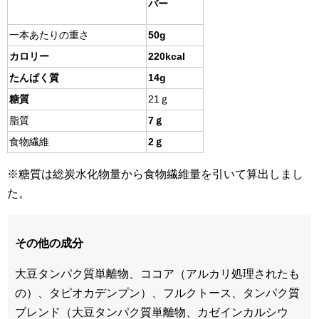
バー
一本あたりの重さ
50g
カロリー
220kcal
たんぱく質
14g
糖質
21ｇ
脂質
7ｇ
食物繊維
2ｇ
※糖質は総炭水化物量から食物繊維量を引いて算出しまし
た。
その他の成分
大豆タンパク質単離物、ココア（アルカリ処理されたも
の）、タピオカデンプン）、フルクトース、タンパク質
ブレンド（大豆タンパク質単離物、カゼインカルシウ