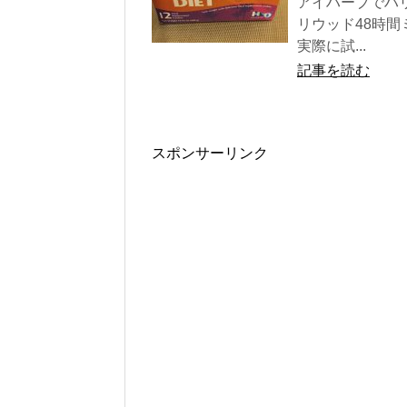
アイハーブでハ
リウッド48時
実際に試...
記事を読む
スポンサーリンク