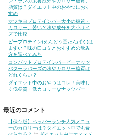
ン・ランの栄養成分やカロリー糖質、
脂質は？ダイエット中のおやつにおす
すめ
マツキヨプロテインバー大小の糖質・
カロリー、苦い？味や成分を大小サイ
ズで比較
ピープロテイン(えんどう豆たんぱく)は
まずい？味の口コミとおすすめの飲み
方を調べてみた
コンバットプロテインバーピーナッツ
バターラバーズの味やカロリー糖質は
どれくらい？
ダイエット中のおやつはコレ！美味し
く低糖質・低カロリーなナッツバー
最近のコメント
【保存版】ペッパーランチ人気メニュ
ーのカロリーは？ダイエット中でも食
べられる？
に
ダイエット中にオススメ