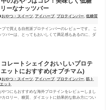
ト中のおやつはコレ！美味しく低糖
ロリーなナッツバー
おやつ・スイーツ
,
アイハーブ
,
プロテインバー
,
低糖質
ーブで買える自然派プロテインバーのレビューです。 こ
ッツバーは、とってもおいしくて満足感もあるのに、ダ
ョコレートシェイクおいしいプロテ
エットにおすすめ(オプチマム)
おやつ・スイーツ
,
アイハーブ
,
プロテインバー
,
筋ト
エット
おやつにもおすすめな海外プロテインをレビューしまし
やカロリー、糖質、ダイエットに効果的な飲み方につい