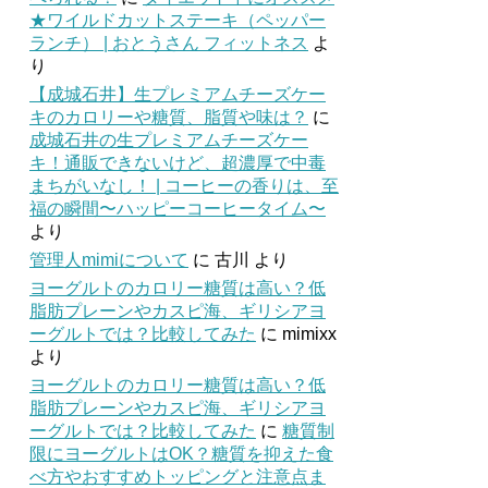
★ワイルドカットステーキ（ペッパー
ランチ） | おとうさん フィットネス
よ
り
【成城石井】生プレミアムチーズケー
キのカロリーや糖質、脂質や味は？
に
成城石井の生プレミアムチーズケー
キ！通販できないけど、超濃厚で中毒
まちがいなし！ | コーヒーの香りは、至
福の瞬間〜ハッピーコーヒータイム〜
より
管理人mimiについて
に
古川
より
ヨーグルトのカロリー糖質は高い？低
脂肪プレーンやカスピ海、ギリシアヨ
ーグルトでは？比較してみた
に
mimixx
より
ヨーグルトのカロリー糖質は高い？低
脂肪プレーンやカスピ海、ギリシアヨ
ーグルトでは？比較してみた
に
糖質制
限にヨーグルトはOK？糖質を抑えた食
べ方やおすすめトッピングと注意点ま