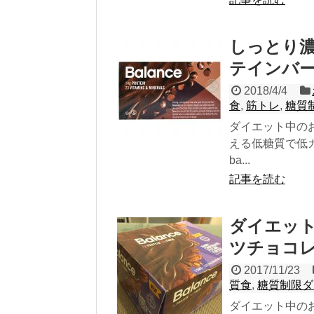
しっとり
テインバ
2018/4/4
食
,
筋トレ
,
糖質
ダイエット中の
える低糖質で低カ
ba...
記事を読む
ダイエッ
ツチョコ
2017/11/23
質食
,
糖質制限ダ
ダイエット中の