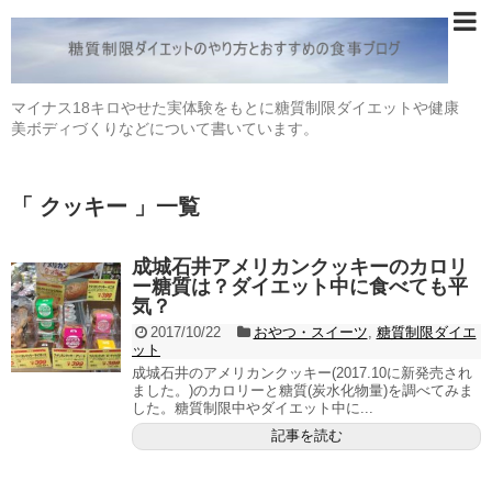
マイナス18キロやせた実体験をもとに糖質制限ダイエットや健康
美ボディづくりなどについて書いています。
「 クッキー 」一覧
成城石井アメリカンクッキーのカロリ
ー糖質は？ダイエット中に食べても平
気？
2017/10/22
おやつ・スイーツ
,
糖質制限ダイエ
ット
成城石井のアメリカンクッキー(2017.10に新発売され
ました。)のカロリーと糖質(炭水化物量)を調べてみま
した。糖質制限中やダイエット中に...
記事を読む