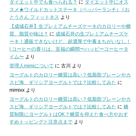
ダイエット中でも食べられる？
に
ダイエット中にオス
スメ★ワイルドカットステーキ（ペッパーランチ） | お
とうさん フィットネス
より
【成城石井】生プレミアムチーズケーキのカロリーや糖
質、脂質や味は？
に
成城石井の生プレミアムチーズケ
ーキ！通販できないけど、超濃厚で中毒まちがいなし！
| コーヒーの香りは、至福の瞬間〜ハッピーコーヒータ
イム〜
より
管理人mimiについて
に
古川
より
ヨーグルトのカロリー糖質は高い？低脂肪プレーンやカ
スピ海、ギリシアヨーグルトでは？比較してみた
に
mimixx
より
ヨーグルトのカロリー糖質は高い？低脂肪プレーンやカ
スピ海、ギリシアヨーグルトでは？比較してみた
に
糖
質制限にヨーグルトはOK？糖質を抑えた食べ方やおす
すめトッピングと注意点まで
より